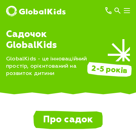
Садочок
GlobalKids
GlobalKids - це інноваційний
простір, орієнтований на
2-5 років
розвиток дитини
Про садок