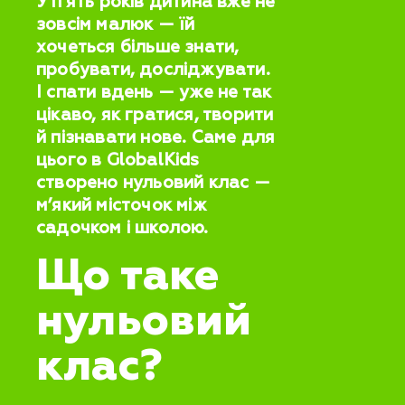
У п’ять років дитина вже не
зовсім малюк — їй
хочеться більше знати,
пробувати, досліджувати.
І спати вдень — уже не так
цікаво, як гратися, творити
й пізнавати нове. Саме для
цього в GlobalKids
створено нульовий клас —
м’який місточок між
садочком і школою.
Що таке
нульовий
клас?