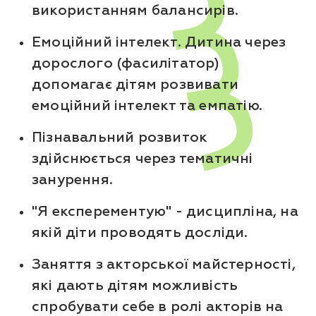
використанням балансирів.
Емоційний інтелект. Дитина через
дорослого (фасилітатор)
допомагає дітям розвивати
емоційний інтелект та емпатію.
Пізнавальний розвиток
здійснюється через тематичні
занурення.
"Я експерементую" - дисципліна, на
якій діти проводять досліди.
Заняття з акторської майстерності,
які дають дітям можливість
спробувати себе в ролі акторів на