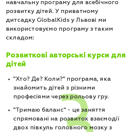
навчальну програму для всебічного
розвитку дітей. У приватному
дитсадку GlobalKids у Львові ми
використовуємо програму з таким
складом:
Розвиткові авторські курси для
дітей
"Хто? Де? Коли?" програма, яка
знайомить дітей з різними
професіями через рольову гру.
"Тримаю баланс" - це заняття
спрямовані на розвиток взаємодії
двох півкуль головного мозку з