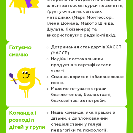
власні авторські курси та заняття,
ґрунтуючись на світових
методиках (Марії Монтессорі,
Глена Домана, Макото Шічіда,
Шульте, Кюїзенера) та
використовуємо реджіо-підхід.
Готуємо
Дотримання стандартів ХАССП
(HACCP)
смачно
Надійні постачальники
продуктів з сертифікатами
якості.
Смачне, корисне і збалансоване
меню.
Можемо готувати страви
безглютенові, безлактозні,
безкозеїнові за потреби.
Команда і
Наша команда, яка працює з
дітьми, є дипломованими
розподіл
спеціалістами у галузі
дітей у групи
педагогіки та психології.