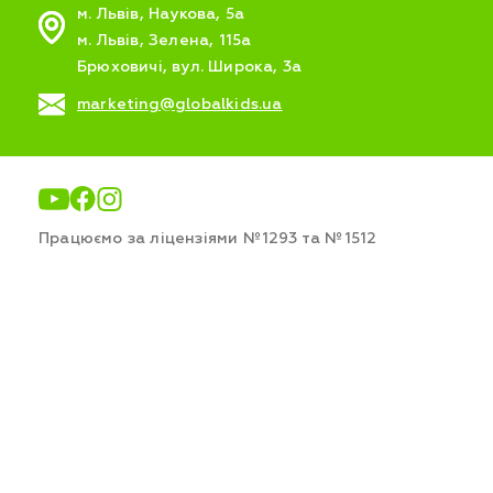
м. Львів, Наукова, 5а
м. Львів, Зелена, 115а
Брюховичі, вул. Широка, 3а
marketing@globalkids.ua
Працюємо за ліцензіями №1293 та №1512