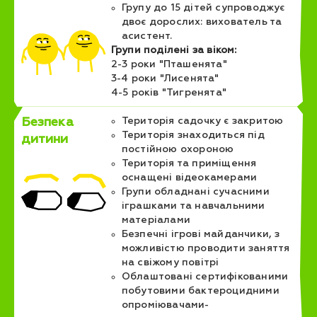
Групу до 15 дітей супроводжує
двоє дорослих: вихователь та
асистент.
Групи поділені за віком:
2-3 роки "Пташенята"
3-4 роки "Лисенята"
4-5 років "Тигренята"
Безпека
Територія садочку є закритою
Територія знаходиться під
дитини
постійною охороною
Територія та приміщення
оснащені відеокамерами
Групи обладнані сучасними
іграшками та навчальними
матеріалами
Безпечні ігрові майданчики, з
можливістю проводити заняття
на свіжому повітрі
Облаштовані сертифікованими
побутовими бактероцидними
опроміювачами-