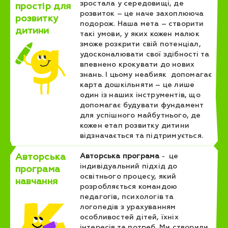
зростала у середовищі, де
простір для
розвиток – це наче захоплююча
розвитку
подорож. Наша мета – створити
дитини
такі умови, у яких кожен малюк
зможе розкрити свій потенціал,
удосконалювати свої здібності та
впевнено крокувати до нових
знань. І цьому неабияк допомагає
карта дошкільняти – це лише
один із наших інструментів, що
допомагає будувати фундамент
для успішного майбутнього, де
кожен етап розвитку дитини
відзначається та підтримується.
Авторська
Авторська програма
- це
індивідуальний підхід до
програма
освітнього процесу, який
навчання
розробляється командою
педагогів, психологів та
логопедів з урахуванням
особливостей дітей, їхніх
інтересів та потреб. Ми створили