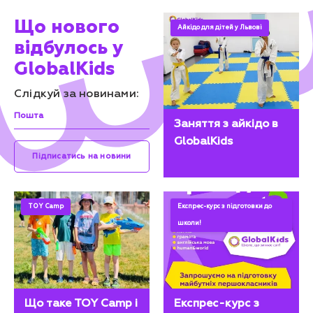
Що нового
Айкідо для дітей у Львові
відбулось у
GlobalKids
Слідкуй за новинами:
Заняття з айкідо в
GlobalKids
Підписатись на новини
TOY Camp
Експрес-курс з підготовки до
школи!
Що таке TOY Camp і
Експрес-курс з