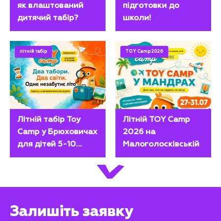
як влаштований
підготовки до
дитячий табір?
школи!
літній табір
TOY Camp 2026
Літній табір Toy
Літній TOY Camp
Camp у Брюховичах
2026 на
для дітей 5-10
Малоголосківській
років
Залишіть заявку