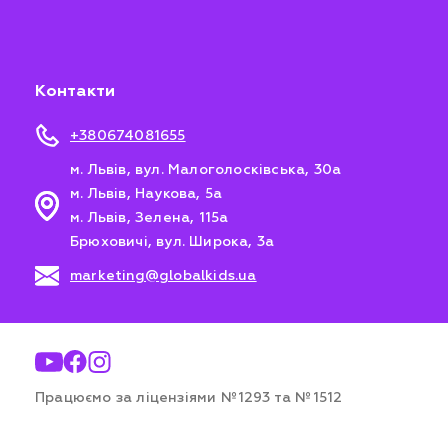
Контакти
+380674081655
м. Львів, вул. Малоголосківська, 30а
м. Львів, Наукова, 5а
м. Львів, Зелена, 115а
Брюховичі, вул. Широка, 3а
marketing@globalkids.ua
Працюємо за ліцензіями №1293 та №1512