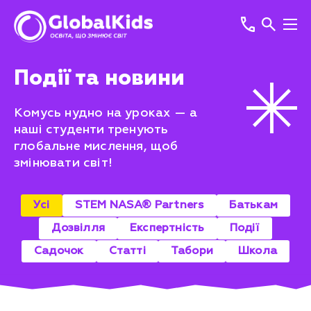
Події та новини
Комусь нудно на уроках — а
наші студенти тренують
глобальне мислення, щоб
змінювати світ!
Усі
STEM NASA® Partners
Батькам
Дозвілля
Експертність
Події
Садочок
Статті
Табори
Школа